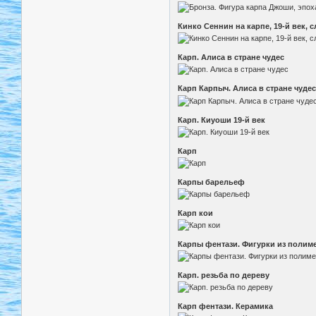
Кинко Сеннин на карпе, 19-й век, с
Карп. Алиса в стране чудес
Карп Карпыч. Алиса в стране чуде
Карп. Киуоши 19-й век
Карп
Карпы барельеф
Карп кои
Карпы фентази. Фигурки из полим
Карп. резьба по дереву
Карп фентази. Керамика