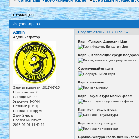
»
"Carpomania" - всё о карповой ловле!!!
»
Всё о карпе и существу
Страница:
1
Фигурки карпов
Admin
Поделиться
2017-09-30 06:21:52
Администратор
Карп. Флакон. Династия Цин
Карпы, плавающие среди водорос
Свернувшийся карп
Карпы - кимоно
Зарегистрирован
: 2017-07-25
Приглашений:
0
Карп - скульптура малых форм
Сообщений:
77
Уважение:
[+3/-0]
Позитив:
[+0/-0]
Карп кои - скульптура
Провел на форуме:
2 дня 2 часа
Последний визит:
Карп кои - скульптура
2018-01-01 14:42:14
Бронза. Фигура карпа Джоши, эпоха