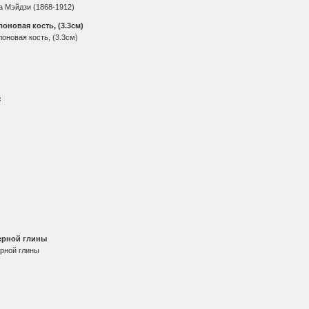
лоновая кость, (3.3см)
с
ерной глины