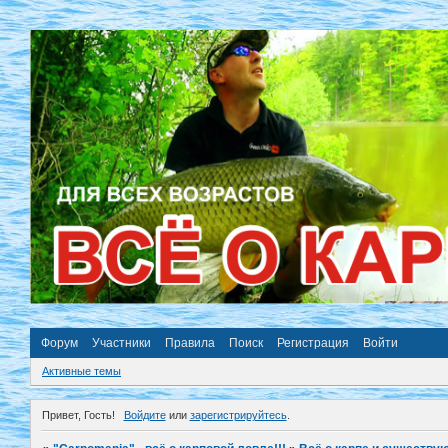
Форум
Участники
Правила
Поиск
Регистрация
Войти
Активные темы
Привет, Гость!
Войдите
или
зарегистрируйтесь
.