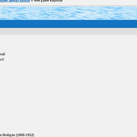
ющие виды карпа
»
Фигурки карпов
лей
 Мэйдзи (1868-1912)