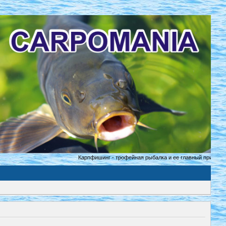
Карпфишинг - трофейная рыбалка и ее главный принцип «пойм