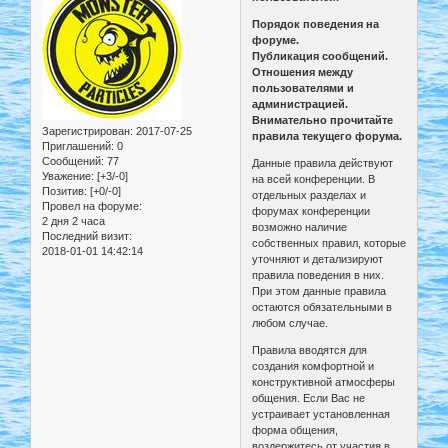
Порядок поведения на
форуме.
Публикация сообщений.
Отношения между
пользователями и
администрацией.
Внимательно прочитайте
Зарегистрирован
: 2017-07-25
правила текущего форума.
Приглашений:
0
Сообщений:
77
Данные правила действуют
Уважение:
[+3/-0]
на всей конференции. В
Позитив:
[+0/-0]
отдельных разделах и
Провел на форуме:
форумах конференции
2 дня 2 часа
возможно наличие
Последний визит:
собственных правил, которые
2018-01-01 14:42:14
уточняют и детализируют
правила поведения в них.
При этом данные правила
остаются обязательными в
любом случае.
Правила вводятся для
создания комфортной и
конструктивной атмосферы
общения. Если Вас не
устраивает установленная
форма общения,
воздержитесь от участия в