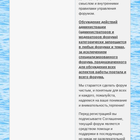
смыслом и внутренними
правилами управления
форумом.
Обсуждение действий
администрации
(администраторов и
модераторов форума)
категорически запрещается
в любых форумах и темах,
за исключением
специализированного
форума, предназначенного
для обсуждения всех
аспектов работы портала и
всего форума.
Мы старается сделать форум
чистым, и понятным для всех
и каждого, пожалуйста,
надеемся на ваше понимание
и внимательность,терпение!
Перед регистрацией вы
подписываете Соглашение,
текущий форум является
средством помощи и
поддержки в последующем,
но никак не развлекательной