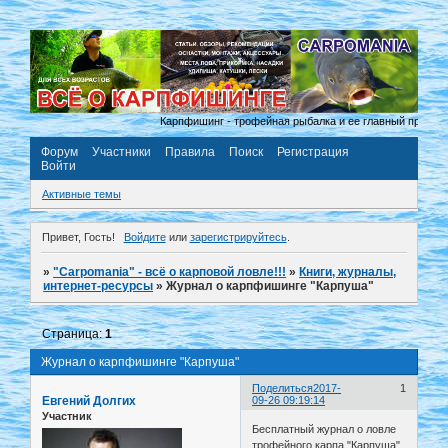
Карпфишинг - трофейная рыбалка и ее главный принцип 
Форум
Участники
Правила
Поиск
Регистрация
Войти
Активные темы
Привет, Гость!
Войдите
или
зарегистрируйтесь
.
»
"Carpomania" - всё о карповой ловле!!!
»
Книги, журналы,
интернет-ресурсы
»
Журнал о карпфишинге "Карпуша"
Страница:
1
Журнал о карпфишинге "Карпуша"
Поделиться
2017-
1
Евгений Долгих
09-26 09:19:14
Участник
Бесплатный журнал о ловле
трофейного карпа "Карпуша"