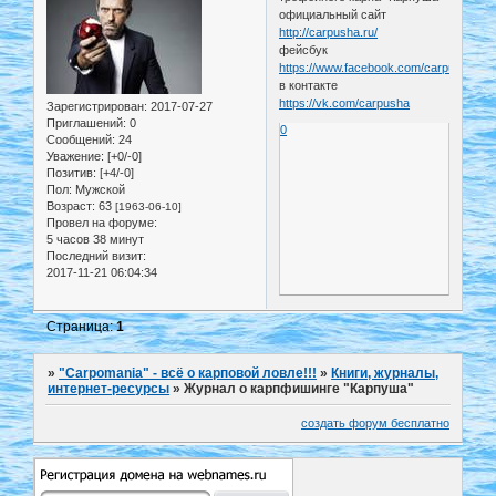
официальный сайт
http://carpusha.ru/
фейсбук
https://www.facebook.com/carpusha.ru/
в контакте
https://vk.com/carpusha
Зарегистрирован
: 2017-07-27
Приглашений:
0
0
Сообщений:
24
Уважение:
[+0/-0]
Позитив:
[+4/-0]
Пол:
Мужской
Возраст:
63
[1963-06-10]
Провел на форуме:
5 часов 38 минут
Последний визит:
2017-11-21 06:04:34
Страница:
1
»
"Carpomania" - всё о карповой ловле!!!
»
Книги, журналы,
интернет-ресурсы
»
Журнал о карпфишинге "Карпуша"
создать форум бесплатно