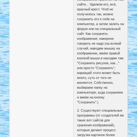
сайте... Удалили его, всё,
красный крест. Чтоб не
получилось так, можно
сохранить его к себе на
компьютер, а затем залить на
форум или на специальный
сайт. Как сохранять
изображения, наверное
говорить не надо (на всякий
случай, наводим мышку на
изображение, жмём правой
кнопкой мыши и находим там
"Сохранить рисунок, как..."
или просто "Сохранить";
вариаций этого может быть
много, суть от того не
меняется. Собственно,
выбираем папку на
компьютере, куда сохраняем
и жмём на кнопку
"Сохранить".)
2. Существуют специальные
программы (от создателей же
таких вот сайтов для
хранения изображений),
которые делают процесс
загрузки картинок более