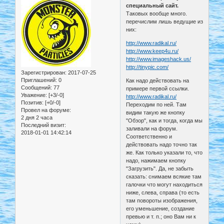
специальный сайт.
Таковых вообще много.
перечислим лишь ведущие из
них:
http://www.radikal.ru/
http://www.keep4u.ru/
http://www.imageshack.us/
http://tinypic.com/
Зарегистрирован
: 2017-07-25
Приглашений:
0
Как надо действовать на
Сообщений:
77
примере первой ссылки.
Уважение:
[+3/-0]
http://www.radikal.ru/
Позитив:
[+0/-0]
Переходим по ней. Там
Провел на форуме:
видим такую же кнопку
2 дня 2 часа
"Обзор", как и тогда, когда мы
Последний визит:
заливали на форум.
2018-01-01 14:42:14
Соответственно и
действовать надо точно так
же. Как только указали то, что
надо, нажимаем кнопку
"Загрузить". Да, не забыть
сказать: снимаем всякие там
галочки что могут находиться
ниже, слева, справа (то есть
там повороты изображения,
его уменьшение, создание
превью и т. п.; оно Вам ни к