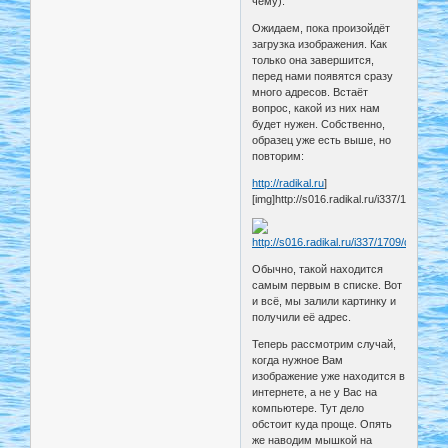
чему).
Ожидаем, пока произойдёт
загрузка изображения. Как
только она завершится,
перед нами появятся сразу
много адресов. Встаёт
вопрос, какой из них нам
будет нужен. Собственно,
образец уже есть выше, но
повторим:
http://radikal.ru
]
[img]http://s016.radikal.ru/i337/1709/d5
Обычно, такой находится
самым первым в списке. Вот
и всё, мы залили картинку и
получили её адрес.
Теперь рассмотрим случай,
когда нужное Вам
изображение уже находится в
интернете, а не у Вас на
компьютере. Тут дело
обстоит куда проще. Опять
же наводим мышкой на