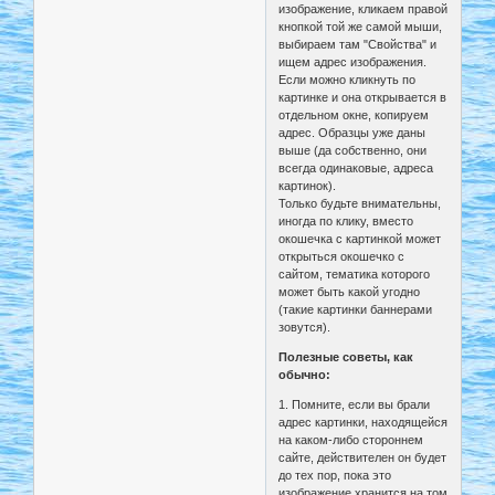
изображение, кликаем правой
кнопкой той же самой мыши,
выбираем там "Свойства" и
ищем адрес изображения.
Если можно кликнуть по
картинке и она открывается в
отдельном окне, копируем
адрес. Образцы уже даны
выше (да собственно, они
всегда одинаковые, адреса
картинок).
Только будьте внимательны,
иногда по клику, вместо
окошечка с картинкой может
открыться окошечко с
сайтом, тематика которого
может быть какой угодно
(такие картинки баннерами
зовутся).
Полезные советы, как
обычно:
1. Помните, если вы брали
адрес картинки, находящейся
на каком-либо стороннем
сайте, действителен он будет
до тех пор, пока это
изображение хранится на том