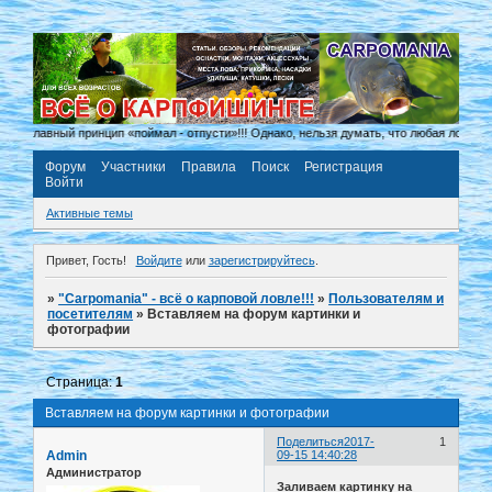
ее главный принцип «поймал - отпусти»!!! Однако, нельзя думать, что любая ловля в
Форум
Участники
Правила
Поиск
Регистрация
Войти
Активные темы
Привет, Гость!
Войдите
или
зарегистрируйтесь
.
»
"Carpomania" - всё о карповой ловле!!!
»
Пользователям и
посетителям
»
Вставляем на форум картинки и
фотографии
Страница:
1
Вставляем на форум картинки и фотографии
Поделиться
2017-
1
Admin
09-15 14:40:28
Администратор
Заливаем картинку на