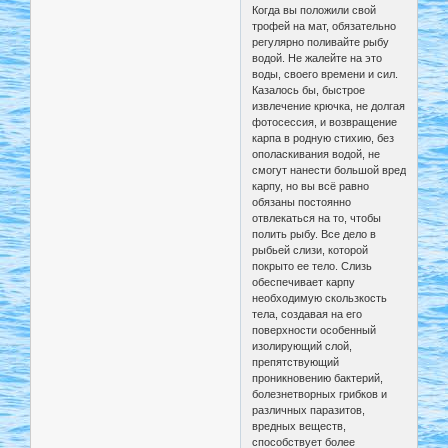
Когда вы положили свой
трофей на мат, обязательно
регулярно поливайте рыбу
водой. Не жалейте на это
воды, своего времени и сил.
Казалось бы, быстрое
извлечение крючка, не долгая
фотосессия, и возвращение
карпа в родную стихию, без
ополаскивания водой, не
смогут нанести большой вред
карпу, но вы всё равно
обязаны постоянно
отвлекаться на то, чтобы
полить рыбу. Все дело в
рыбьей слизи, которой
покрыто ее тело. Слизь
обеспечивает карпу
необходимую скользкость
тела, создавая на его
поверхности особенный
изолирующий слой,
препятствующий
проникновению бактерий,
болезнетворных грибков и
различных паразитов,
вредных веществ,
способствует более