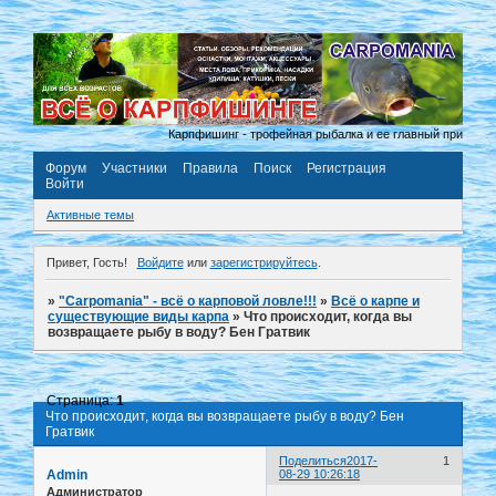
Карпфишинг - трофейная рыбалка и ее главный принцип «по
Форум
Участники
Правила
Поиск
Регистрация
Войти
Активные темы
Привет, Гость!
Войдите
или
зарегистрируйтесь
.
»
"Carpomania" - всё о карповой ловле!!!
»
Всё о карпе и
существующие виды карпа
»
Что происходит, когда вы
возвращаете рыбу в воду? Бен Гратвик
Страница:
1
Что происходит, когда вы возвращаете рыбу в воду? Бен
Гратвик
Поделиться
2017-
1
Admin
08-29 10:26:18
Администратор