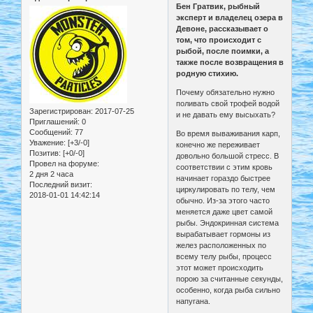
Бен Гратвик, рыбный
эксперт и владелец озера в
Девоне, рассказывает о
том, что происходит с
рыбой, после поимки, а
также после возвращения в
родную стихию.
Почему обязательно нужно
поливать свой трофей водой
Зарегистрирован
: 2017-07-25
и не давать ему высыхать?
Приглашений:
0
Сообщений:
77
Во время вываживания карп,
Уважение:
[+3/-0]
конечно же переживает
Позитив:
[+0/-0]
довольно большой стресс. В
Провел на форуме:
соответствии с этим кровь
2 дня 2 часа
начинает гораздо быстрее
Последний визит:
циркулировать по телу, чем
2018-01-01 14:42:14
обычно. Из-за этого часто
меняется даже цвет самой
рыбы. Эндокринная система
вырабатывает гормоны из
желез расположенных по
всему телу рыбы, процесс
этот может происходить
порою за считанные секунды,
особенно, когда рыба сильно
напугана.