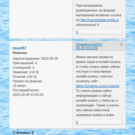
При копировании
размещенных на форуме
материалов активная ссылка
на
http://carpomania.mybb.ru
обязательна! ©
0
Поделиться
2023-
2
max457
09-29 10:11:50
Новичок
Можно весело провести
Зарегистрирован
: 2023-09-29
время играя в онлайн казино.
Приглашений:
0
А чтобы узнать какие сейчас
Сообщений:
4
честные и популярные
Уважение:
[+0/-0]
онлайн казино, советую
Позитив:
[+0/-0]
почитать сайт -
Провел на форуме:
13 минут
https://1xgame.com/o-casino/
.
Последний визит:
Тут много можно найти
2023-10-09 13:43:23
инфоромации о сайтах
онлайн казино, о бонусах и
промокодах. Также и узнать
про самые известные
наземные казино в мире.
0
Страница:
1