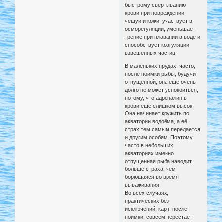
быстрому свертыванию
крови при повреждении
чешуи и кожи, участвует в
осморегуляции, уменьшает
трение при плавании в воде и
способствует коагуляции
взвешенных частиц.
В маленьких прудах, часто,
после поимки рыбы, будучи
отпущенной, она ещё очень
долго не может успокоиться,
потому, что адреналин в
крови еще слишком высок.
Она начинает кружить по
акватории водоёма, а её
страх тем самым передается
и другим особям. Поэтому
часто в небольших
акваториях именно
отпущенная рыба наводит
больше страха, чем
борющаяся во время
вываживания.
Во всех случаях,
практических без
исключений, карп, после
поимки, совсем перестает