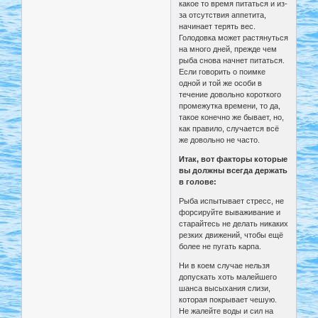
какое то время питаться и из-
за отсутствия аппетита,
начинает терять вес.
Голодовка может растянуться
на много дней, прежде чем
рыба снова начнет питаться.
Если говорить о поимке
одной и той же особи в
течение довольно короткого
промежутка времени, то да,
такое конечно же бывает, но,
как правило, случается всё
же довольно не часто.
Итак, вот факторы которые
вы должны всегда держать
в голове:
Рыба испытывает стресс, не
форсируйте вываживание и
старайтесь не делать никаких
резких движений, чтобы ещё
более не пугать карпа.
Ни в коем случае нельзя
допускать хоть малейшего
шанса высыхания слизи,
которая покрывает чешую.
Не жалейте воды и сил на