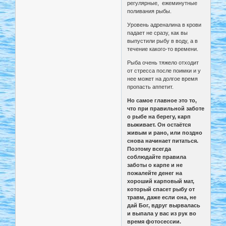
регулярные, ежеминутные
поливания рыбы.
Уровень адреналина в крови
падает не сразу, как вы
выпустили рыбу в воду, а в
течение какого-то времени.
Рыба очень тяжело отходит
от стресса после поимки и у
нее может на долгое время
пропасть аппетит.
Но самое главное это то,
что при правильной заботе
о рыбе на берегу, карп
выживает. Он остаётся
живым и рано, или поздно
снова начинает питаться.
Поэтому всегда
соблюдайте правила
заботы о карпе и не
пожалейте денег на
хороший карповый мат,
который спасет рыбу от
травм, даже если она, не
дай Бог, вдруг вырвалась
и выпала у вас из рук во
время фотосессии.