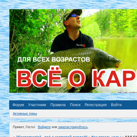
Форум
Участники
Правила
Поиск
Регистрация
Войти
Активные темы
Привет, Гость!
Войдите
или
зарегистрируйтесь
.