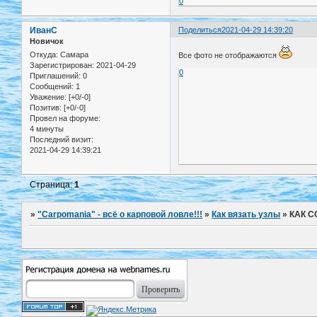
0
ИванС
Поделиться
2021-04-29 14:39:20
Новичок
Откуда:
Самара
Все фото не отображаются
Зарегистрирован
: 2021-04-29
0
Приглашений:
0
Сообщений:
1
Уважение:
[+0/-0]
Позитив:
[+0/-0]
Провел на форуме:
4 минуты
Последний визит:
2021-04-29 14:39:21
Страница:
1
»
"Carpomania" - всё о карповой ловле!!!
»
Как вязать узлы
»
КАК 