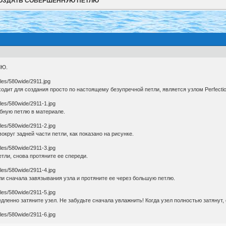
СОЗДАТЬ СОВЕРШЕННУЮ ПЕТЛЮ
ЛЮ.
одит для создания просто по настоящему безупречной петли, является узлом Perfection
обную петлю в материале.
округ задней части петли, как показано на рисунке.
етли, снова протяните ее спереди.
ли сначала завязывания узла и протяните ее через большую петлю.
едленно затяните узел. Не забудьте сначала увлажнить! Когда узел полностью затянут