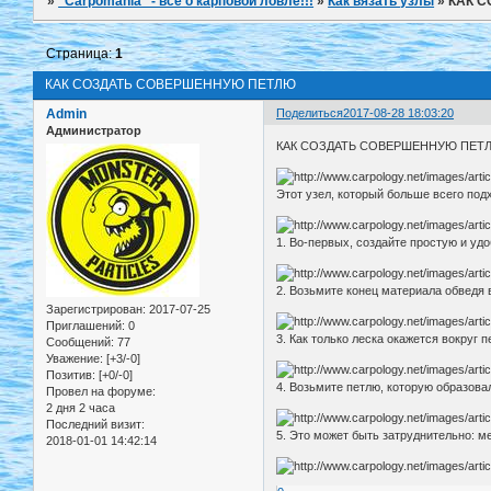
»
"Carpomania" - всё о карповой ловле!!!
»
Как вязать узлы
»
КАК 
Страница:
1
КАК СОЗДАТЬ СОВЕРШЕННУЮ ПЕТЛЮ
Admin
Поделиться
2017-08-28 18:03:20
Администратор
КАК СОЗДАТЬ СОВЕРШЕННУЮ ПЕТ
Этот узел, который больше всего подх
1. Во-первых, создайте простую и уд
2. Возьмите конец материала обведя в
Зарегистрирован
: 2017-07-25
Приглашений:
0
3. Как только леска окажется вокруг п
Сообщений:
77
Уважение:
[+3/-0]
Позитив:
[+0/-0]
4. Возьмите петлю, которую образова
Провел на форуме:
2 дня 2 часа
Последний визит:
5. Это может быть затруднительно: м
2018-01-01 14:42:14