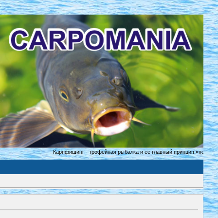
Карпфишинг - трофейная рыбалка и ее главный принцип «поймал - от