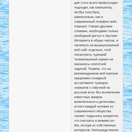
для этого всего превосходно
подходит, как компьютер,
нетбук (ноутбук),
равносильно, как и
современный телефон либо
планшет. Говоря другими
словами, необходимо только
свободный доступ к паутине
Интернета в общих чертах, и
заглянуть на вышеуказанный
веб-сайт отдельно, чтоб
посмотреть турецкий
телевизионный сериал не
оказалось хлопотной
задачей. Укажем, что на
рекомендуемом веб-портале
предложен солидный
ассортимент турецких
сериалов с озвучкой на
русском всех без исключения
известных жанров,
включительно и детективы,
отчего каждый человек из
современного общества
сможет подыскать конкретно
что смотреть в режиме on-
line, исходя из собственных
интересов. Непосредственно