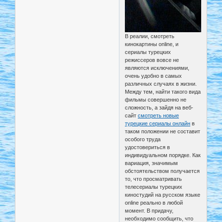
В реалии, смотреть
кинокартины online, и
сериалы турецких
режиссеров вовсе не
являются исключениями,
очень удобно в самых
различных случаях в жизни.
Между тем, найти такого вида
фильмы совершенно не
сложность, а зайдя на веб-
сайт
смотреть новые
турецкие сериалы онлайн
в
таком положении не составит
особого труда
удостовериться в
индивидуальном порядке. Как
вариация, значимым
обстоятельством получается
то, что просматривать
телесериалы турецких
киностудий на русском языке
online реально в любой
момент. В придачу,
необходимо сообщить, что