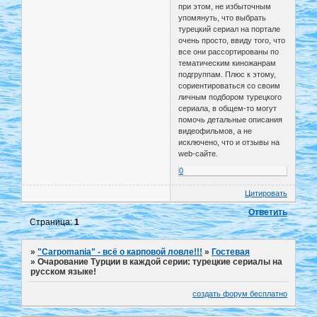
при этом, не избыточным
упомянуть, что выбрать
турецкий сериал на портале
очень просто, ввиду того, что
все они рассортированы по
тематическим киножанрам
подгруппам. Плюс к этому,
сориентироваться со своим
личным подбором турецкого
сериала, в общем-то могут
помочь детальные описания
видеофильмов, а не
исключено, что и отзывы на
web-сайте.
0
Цитировать
Ответить
Страница:
1
»
"Carpomania" - всё о карповой ловле!!!
»
Гостевая
»
Очарование Турции в каждой серии: турецкие сериалы на
русском языке!
создать форум бесплатно