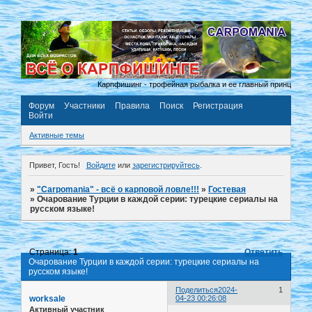
Карпфишинг - трофейная рыбалка и ее главный принцип «пойм
Форум
Участники
Правила
Поиск
Регистрация
Войти
Активные темы
Привет, Гость!
Войдите
или
зарегистрируйтесь
.
»
"Carpomania" - всё о карповой ловле!!!
»
Гостевая
»
Очарование Турции в каждой серии: турецкие сериалы на
русском языке!
Страница:
1
Ответить
Очарование Турции в каждой серии: турецкие сериалы на
русском языке!
Поделиться
2024-
1
worksale
04-23 00:26:08
Активный участник