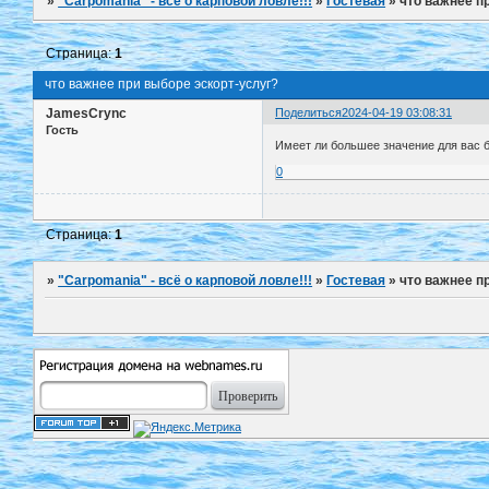
»
"Carpomania" - всё о карповой ловле!!!
»
Гостевая
»
что важнее п
Страница:
1
что важнее при выборе эскорт-услуг?
JamesCrync
Поделиться
2024-04-19 03:08:31
Гость
Имеет ли большее значение для вас б
0
Страница:
1
»
"Carpomania" - всё о карповой ловле!!!
»
Гостевая
»
что важнее п