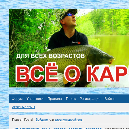
Форум
Участники
Правила
Поиск
Регистрация
Войти
Активные темы
Привет, Гость!
Войдите
или
зарегистрируйтесь
.