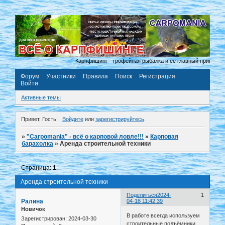
Карпфишинг - трофейная рыбалка и ее главный принцип «п
Форум
Участники
Правила
Поиск
Регистрация
Войти
Активные темы
Привет, Гость!
Войдите
или
зарегистрируйтесь
.
»
"Carpomania" - всё о карповой ловле!!!
»
Карповая
барахолка
»
Аренда строительной техники
Страница:
1
Аренда строительной техники
Поделиться
2024-
1
Ралина
04-18 11:42:39
Новичок
В работе всегда используем
Зарегистрирован
: 2024-03-30
строительные подъёмники,