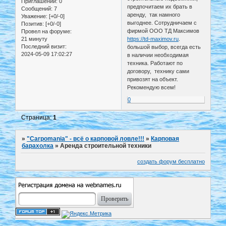
Приглашений:
0
предпочитаем их брать в
Сообщений:
7
аренду, так намного
Уважение:
[+0/-0]
выгоднее. Сотрудничаем с
Позитив:
[+0/-0]
фирмой ООО ТД Максимов
Провел на форуме:
21 минуту
https://td-maximov.ru
.
Последний визит:
большой выбор, всегда есть
2024-05-09 17:02:27
в наличии необходимая
техника. Работают по
договору, технику сами
привозят на объект.
Рекомендую всем!
0
Страница:
1
»
"Carpomania" - всё о карповой ловле!!!
»
Карповая
барахолка
»
Аренда строительной техники
создать форум бесплатно