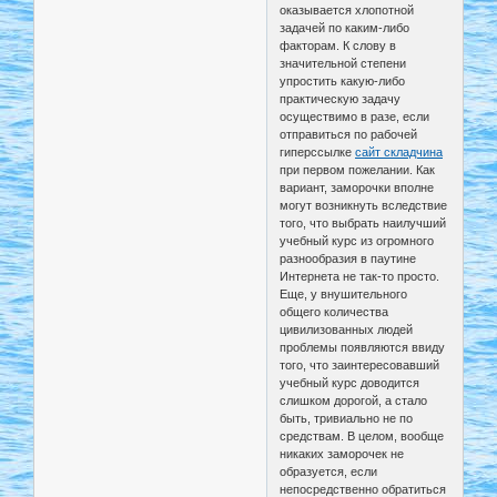
оказывается хлопотной
задачей по каким-либо
факторам. К слову в
значительной степени
упростить какую-либо
практическую задачу
осуществимо в разе, если
отправиться по рабочей
гиперссылке
сайт складчина
при первом пожелании. Как
вариант, заморочки вполне
могут возникнуть вследствие
того, что выбрать наилучший
учебный курс из огромного
разнообразия в паутине
Интернета не так-то просто.
Еще, у внушительного
общего количества
цивилизованных людей
проблемы появляются ввиду
того, что заинтересовавший
учебный курс доводится
слишком дорогой, а стало
быть, тривиально не по
средствам. В целом, вообще
никаких заморочек не
образуется, если
непосредственно обратиться