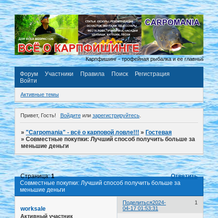
Карпфишинг - трофейная рыбалка и ее главный принци
Форум
Участники
Правила
Поиск
Регистрация
Войти
Активные темы
Привет, Гость!
Войдите
или
зарегистрируйтесь
.
»
"Carpomania" - всё о карповой ловле!!!
»
Гостевая
»
Совместные покупки: Лучший способ получить больше за
меньшие деньги
Страница:
1
Ответить
Совместные покупки: Лучший способ получить больше за
меньшие деньги
Поделиться
2024-
1
worksale
04-17 01:53:31
Активный участник