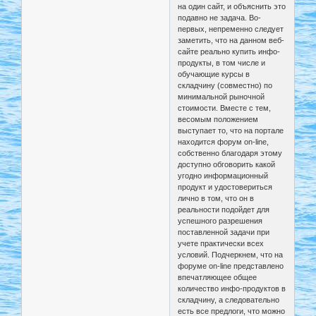
на один сайт, и объяснить это
подавно не задача. Во-
первых, непременно следует
заметить, что на данном веб-
сайте реально купить инфо-
продукты, в том числе и
обучающие курсы в
складчину (совместно) по
минимальной рыночной
стоимости. Вместе с тем,
весомым положением
выступает то, что на портале
находится форум on-line,
собственно благодаря этому
доступно обговорить какой
угодно информационный
продукт и удостовериться
лично в том, что он в
реальности подойдет для
успешного разрешения
поставленной задачи при
учете практически всех
условий. Подчеркнем, что на
форуме on-line представлено
впечатляющее общее
количество инфо-продуктов в
складчину, а следовательно
есть все предлоги, что можно