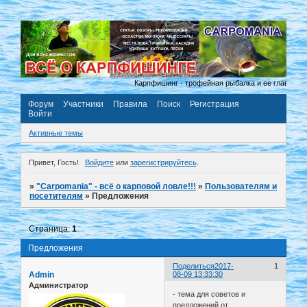
Карпфишинг - трофейная рыбалка и ее главный пр
Форум
Участники
Правила
Поиск
Регистрация
Войти
Активные темы
Привет, Гость!
Войдите
или
зарегистрируйтесь
.
»
"Carpomania" - всё о карповой ловле!!!
»
Пользователям и
посетителям
»
Предложения
Страница:
1
Предложения
Поделиться
2017-
1
Admin
08-09 13:33:30
Администратор
- тема для советов и
предложений от