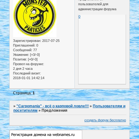
пользователей для
администрации форума
0
Зарегистрирован
: 2017-07-25
Приглашений:
0
Сообщений:
77
Уважение:
[+3/-0]
Позитив:
[+0/-0]
Провел на форуме:
2 дня 2 часа
Последний визит:
2018-01-01 14:42:14
Страница:
1
»
"Carpomania" - всё о карповой ловле!!!
»
Пользователям и
посетителям
»
Предложения
создать форум бесплатно